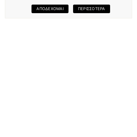
ΑΠΟΔΕΧΟΜΑΙ
ΠΕΡΙΣΣΟΤΕΡΑ
POSEIDONIO HOTEL
IN PIRAEUS
Poseidonio Hotel offers 24-hour reception and is located
at the centre of Piraeus city, close to the port, Karaiskakis
Stadium and the O.L.P.
The recently renovated Hotel Poseidonio has 91