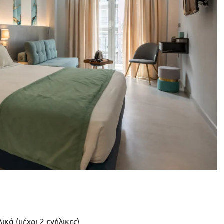
ικά (μέχρι 2 ενήλικες)